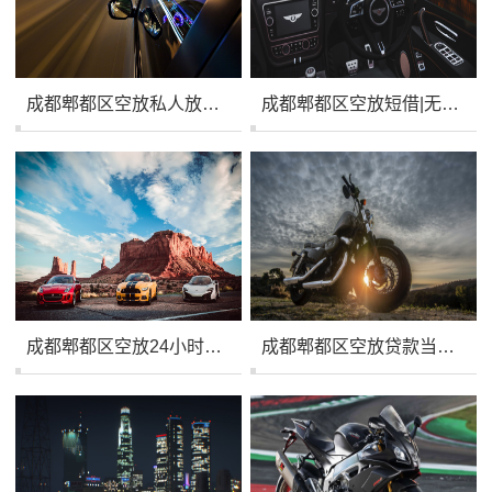
成都郫都区空放私人放款|私人空放借钱贷款|成都郫都区零用贷生意贷
成都郫都区空放短借|无抵押小额贷款|成都郫都区私人应急借款
成都郫都区空放24小时上门|生意借钱周转|成都郫都区私借贷款
成都郫都区空放贷款当天放款|24小时个人借钱|成都郫都区私借放款