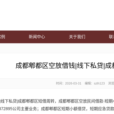
案例
新闻中心
关于我们
联
成都郫都区空放借钱|线下私贷|
时间：
2026-03-31
编辑：szlh123
浏览
|线下私贷|成都郫都区短借周转，成都郫都区空放民间借款-短
7872895公司主要业务；成都郫都区短期小额借贷，短期应急